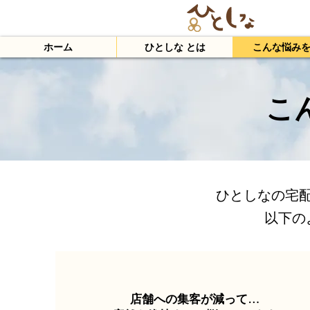
ホーム
ひとしな とは
こんな悩み
こ
ひとしなの宅
以下の
店舗への集客が減って…