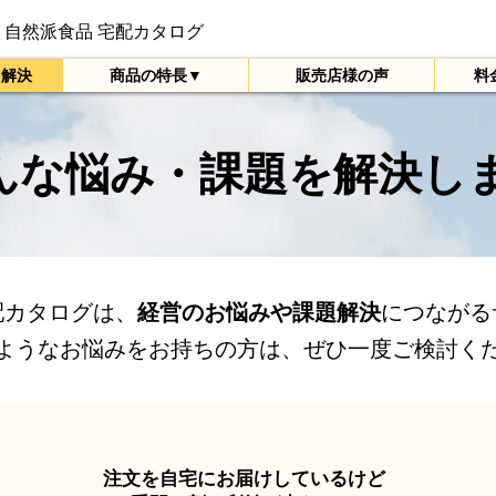
自然派食品 宅配カタログ
を解決
商品の特長▼
販売店様の声
料
んな悩み・課題を解決し
配カタログは、
経営のお悩みや課題解決
につながる
ようなお悩みをお持ちの方は、ぜひ一度ご検討く
注文を自宅にお届けしているけど