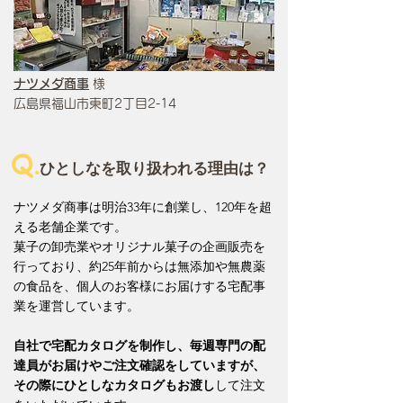
ナツメダ商事
様
広島県福山市東町2丁目2-14
Q.
ひとしなを取り扱われる理由は？
ナツメダ商事は明治33年に創業し、120年を超
える老舗企業です。
菓子の卸売業やオリジナル菓子の企画販売を
行っており、約25年前からは無添加や無農薬
の食品を、個人のお客様にお届けする宅配事
業を運営しています。
自社で宅配カタログを制作し、毎週専門の配
達員がお届けやご注文確認をしていますが、
その際にひとしなカタログもお渡し
して注文