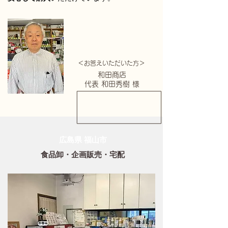
＜お答えいただいた方＞
和田商店
代表 和田秀樹 様
​広島県 福山市
食品卸・企画販売・宅配