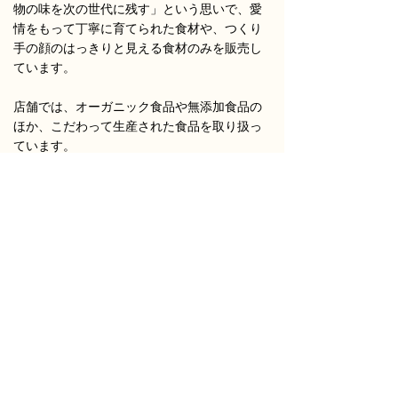
物の味を次の世代に残す」という思いで、愛
情をもって丁寧に育てられた食材や、つくり
手の顔のはっきりと見える食材のみを販売し
ています。
店舗では、オーガニック食品や無添加食品の
ほか、こだわって生産された食品を取り扱っ
ています。
世の中には、オーガニック食品と名乗るため
の認証を申請・取得していなくても、実際に
は有機栽培されているものや、厳密な無添加
でなくても安全性の高い食品が数多くありま
す。
IKOはそれらを、一つひとつ自分の目や舌で
確かめて販売しています。
ひとしなも、
添加物を極力使わない日本の食
品を扱い、生産者を取材してカタログを制作
されています。
当店の考え方に近く、継続購入してくださる