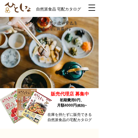
自然派食品 宅配カタログ
おいしくて、自然に近い食品を
手から手へと、お届け。
販売代理店 募集中
初期費用0円、
月額4000円
~
(税別)
在庫を持たずに販売できる
自然派食品の宅配カタログ