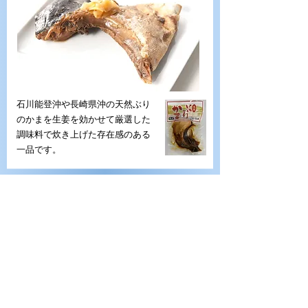
石川能登沖や長崎県沖の天然ぶり
のかまを生姜を効かせて厳選した
調味料で炊き上げた存在感のある
一品です。
国産牛のコクと旨味のビーフシ
常温
チュー
（ソフト仕上げ）