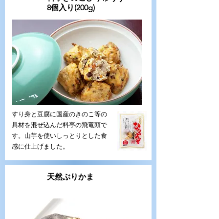
冷凍
8個入り(200g)
すり身と豆腐に国産のきのこ等の
具材を混ぜ込んだ料亭の飛竜頭で
す。山芋を使いしっとりとした食
感に仕上げました。
​天然ぶりかま
冷蔵